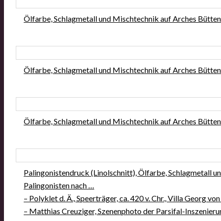
Ölfar­be, Schlag­me­tall und Misch­tech­nik auf Arches Büt­ten­
Ölfar­be, Schlag­me­tall und Misch­tech­nik auf Arches Büt­ten­
Ölfar­be, Schlag­me­tall und Misch­tech­nik auf Arches Büt­ten­
Palin­go­nis­ten­druck (Lin­ol­schnitt), Ölfar­be, Schlag­me­tall
Palin­go­nis­ten nach …
– Poly­klet d. Ä., Speer­trä­ger, ca. 420 v. Chr., Vil­la Georg vo
– Mat­thi­as Creu­zi­ger, Sze­nen­pho­to der Par­si­fal-Insze­nie­