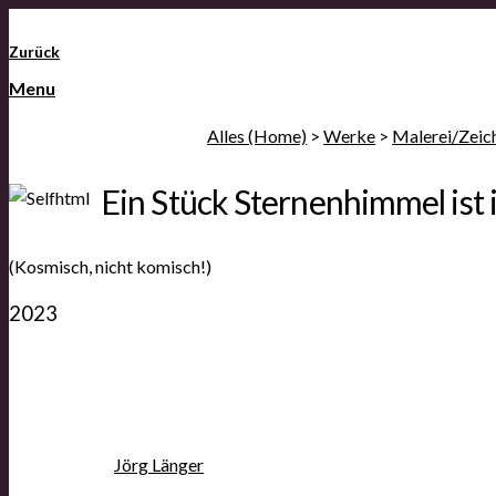
Zurück
Menu
Alles (Home)
>
Werke
>
Malerei/Zeic
Ein Stück Sternenhimmel ist 
(Kosmisch, nicht komisch!)
2023
29. May 2023
Jörg Länger