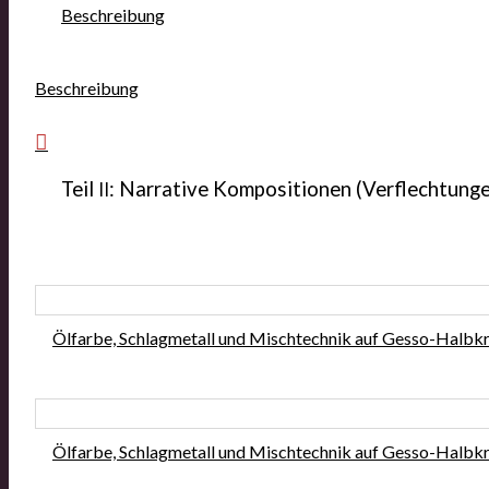
Beschrei­bung
Beschreibung
Teil
: Nar­ra­ti­ve Kom­po­si­tio­nen (Ver­flech­tun
II
Ölfar­be, Schlag­me­tall und Misch­tech­nik auf Ges­so-Halb­kr
Ölfar­be, Schlag­me­tall und Misch­tech­nik auf Ges­so-Halb­kr